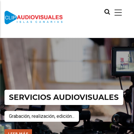
Pasar
MAIN
al
NAVIGATION
contenido
principal
SERVICIOS AUDIOVISUALES
Grabación, realización, edición...
LEER MÁS