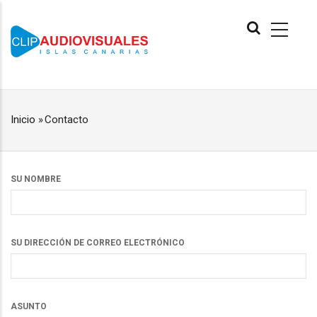
Pasar
MAIN
al
NAVIGATION
contenido
principal
Inicio
»
Contacto
RUTA
DE
NAVEGACIÓN
SU NOMBRE
SU DIRECCIÓN DE CORREO ELECTRÓNICO
ASUNTO