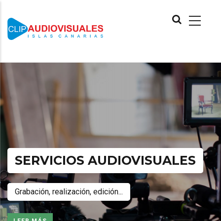
Pasar
MAIN
al
NAVIGATION
contenido
principal
SERVICIOS AUDIOVISUALES
Grabación, realización, edición...
LEER MÁS