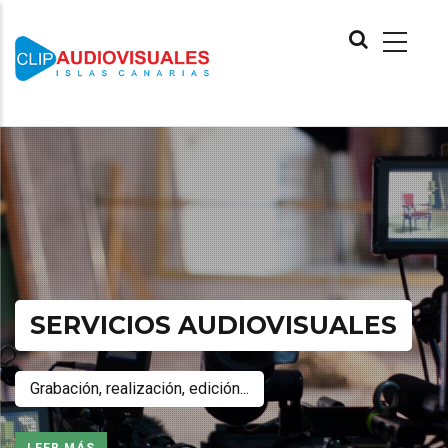
Pasar
MAIN
al
NAVIGATION
contenido
principal
SERVICIOS AUDIOVISUALES
Grabación, realización, edición...
LEER MÁS